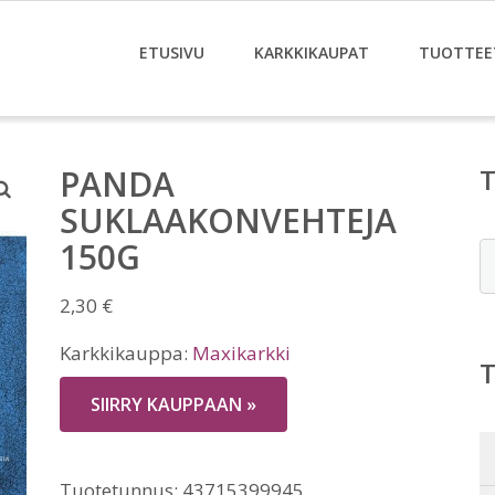
ETUSIVU
KARKKIKAUPAT
TUOTTEE
PANDA
SUKLAAKONVEHTEJA
150G
E
2,30
€
Karkkikauppa:
Maxikarkki
SIIRRY KAUPPAAN »
Tuotetunnus:
43715399945