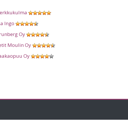
erkkukulma
ia Ingo
runberg Oy
etit Moulin Oy
aakaopuu Oy