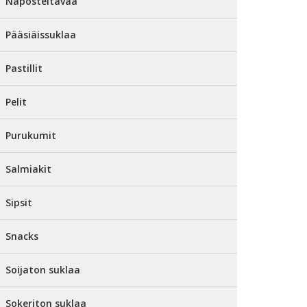
Naposteltavaa
Pääsiäissuklaa
Pastillit
Pelit
Purukumit
Salmiakit
Sipsit
Snacks
Soijaton suklaa
Sokeriton suklaa