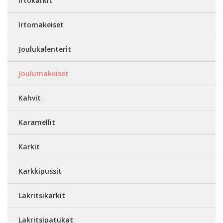
Irtokarkit
Irtomakeiset
Joulukalenterit
Joulumakeiset
Kahvit
Karamellit
Karkit
Karkkipussit
Lakritsikarkit
Lakritsipatukat