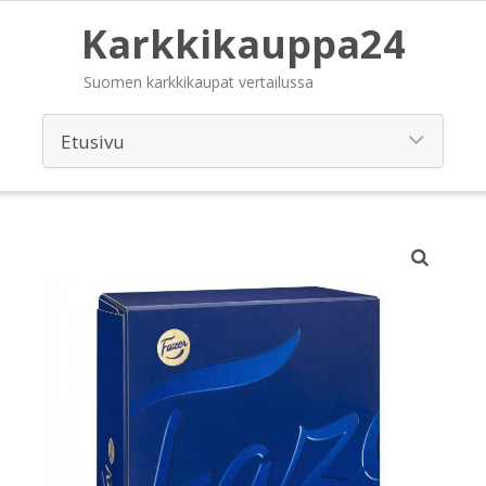
Karkkikauppa24
Suomen karkkikaupat vertailussa