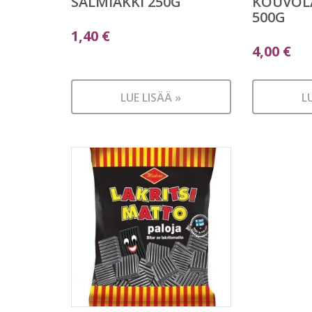
SALMIAKKI 250G
KOUVOLA
500G
1,40
€
4,00
€
LUE LISÄÄ »
L