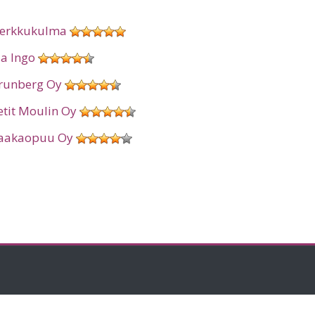
erkkukulma
ia Ingo
runberg Oy
etit Moulin Oy
aakaopuu Oy