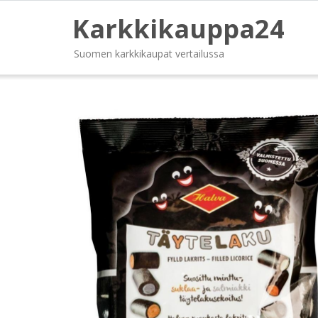
Karkkikauppa24
Suomen karkkikaupat vertailussa