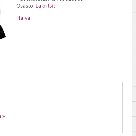
Osasto:
Lakritsit
Halva
ä »