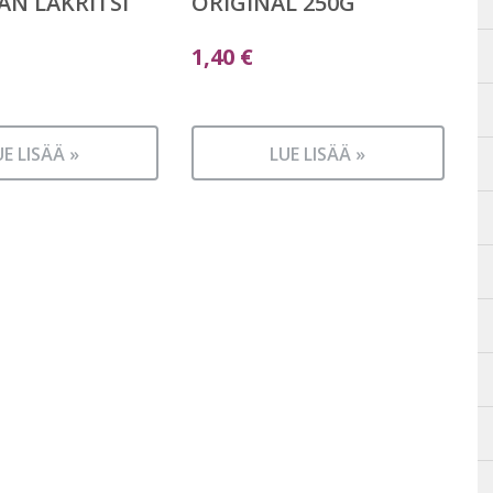
N LAKRITSI
ORIGINAL 250G
1,40
€
UE LISÄÄ »
LUE LISÄÄ »