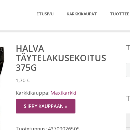
ETUSIVU
KARKKIKAUPAT
TUOTTEE
HALVA
TÄYTELAKUSEKOITUS
375G
E
1,70
€
Karkkikauppa:
Maxikarkki
SIIRRY KAUPPAAN »
Tuotetunnus:
43709026505