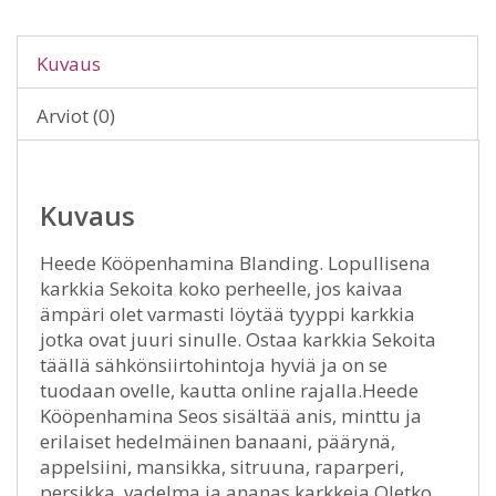
Kuvaus
Arviot (0)
Kuvaus
Heede Kööpenhamina Blanding. Lopullisena
karkkia Sekoita koko perheelle, jos kaivaa
ämpäri olet varmasti löytää tyyppi karkkia
jotka ovat juuri sinulle. Ostaa karkkia Sekoita
täällä sähkönsiirtohintoja hyviä ja on se
tuodaan ovelle, kautta online rajalla.Heede
Kööpenhamina Seos sisältää anis, minttu ja
erilaiset hedelmäinen banaani, päärynä,
appelsiini, mansikka, sitruuna, raparperi,
persikka, vadelma ja ananas karkkeja.Oletko