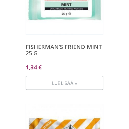
FISHERMAN’S FRIEND MINT
25 G
1,34
€
LUE LISÄÄ »