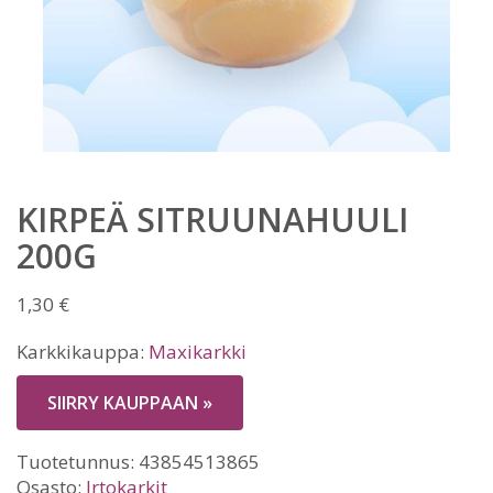
KIRPEÄ SITRUUNAHUULI
200G
1,30
€
Karkkikauppa:
Maxikarkki
SIIRRY KAUPPAAN »
Tuotetunnus:
43854513865
Osasto:
Irtokarkit