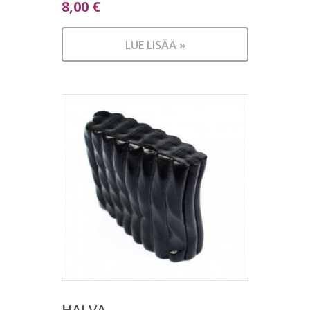
8,00
€
LUE LISÄÄ »
HALVA