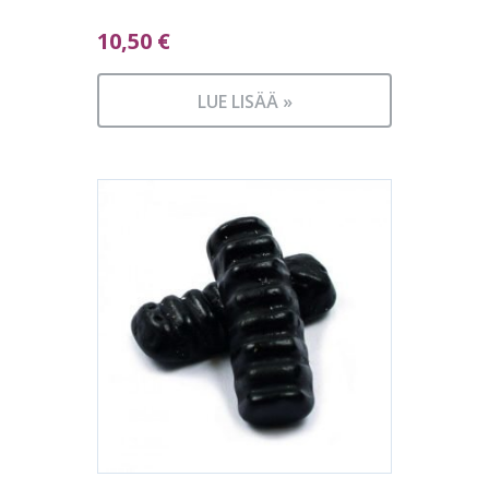
10,50
€
LUE LISÄÄ »