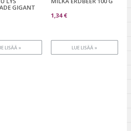
U LYS
MILKA ERDBEER 100 G
ADE GIGANT
1,34
€
UE LISÄÄ »
LUE LISÄÄ »