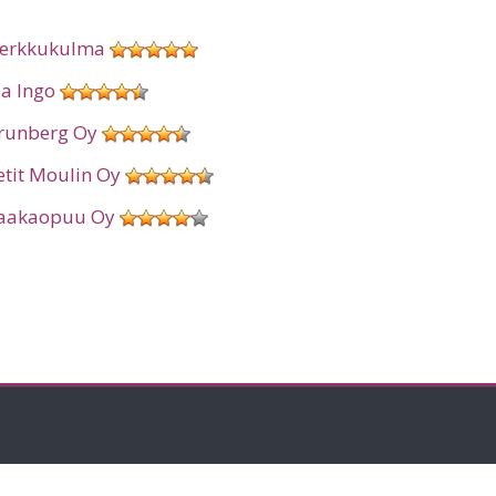
erkkukulma
ia Ingo
runberg Oy
etit Moulin Oy
aakaopuu Oy