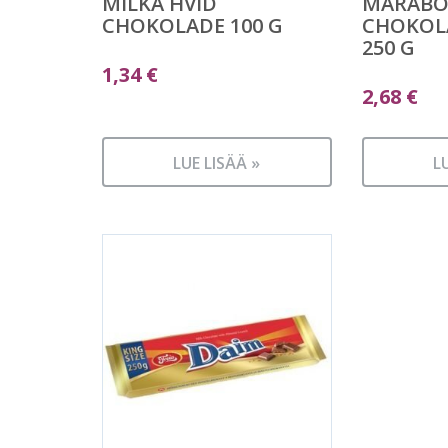
MILKA HVID
MARABO
CHOKOLADE 100 G
CHOKOL
250 G
1,34
€
2,68
€
LUE LISÄÄ »
L