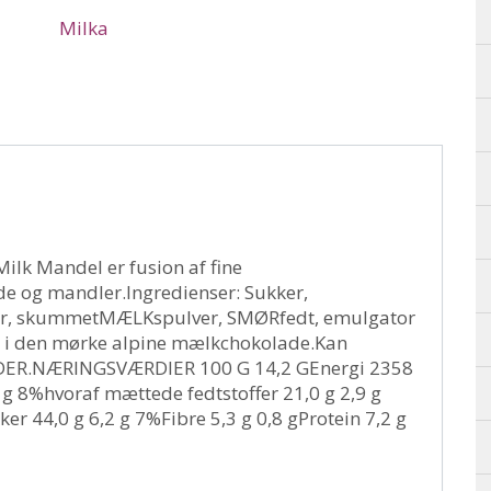
Milka
ilk Mandel er fusion af fine
 og mandler.Ingredienser: Sukker,
r, skummetMÆLKspulver, SMØRfedt, emulgator
st i den mørke alpine mælkchokolade.Kan
ER.NÆRINGSVÆRDIER 100 G 14,2 GEnergi 2358
4 g 8%hvoraf mættede fedtstoffer 21,0 g 2,9 g
r 44,0 g 6,2 g 7%Fibre 5,3 g 0,8 gProtein 7,2 g