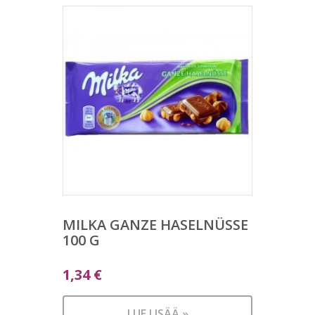
MILKA GANZE HASELNÜSSE
100 G
1,34
€
LUE LISÄÄ »