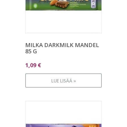
MILKA DARKMILK MANDEL
85 G
1,09
€
LUE LISÄÄ »