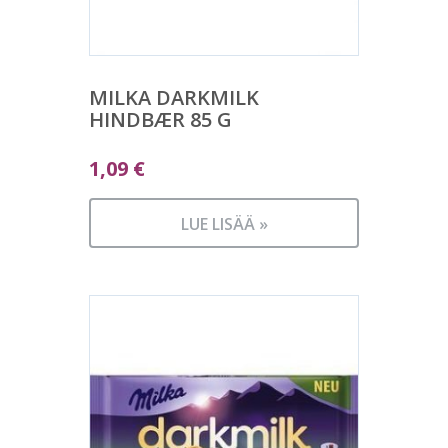
MILKA DARKMILK
HINDBÆR 85 G
1,09
€
LUE LISÄÄ »