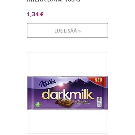
1,34
€
LUE LISÄÄ »