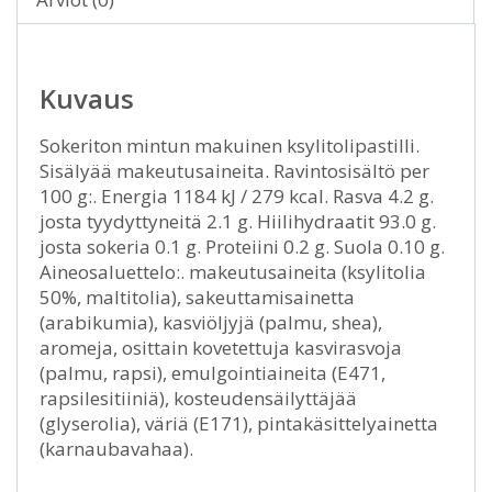
Kuvaus
Sokeriton mintun makuinen ksylitolipastilli.
Sisälyää makeutusaineita. Ravintosisältö per
100 g:. Energia 1184 kJ / 279 kcal. Rasva 4.2 g.
josta tyydyttyneitä 2.1 g. Hiilihydraatit 93.0 g.
josta sokeria 0.1 g. Proteiini 0.2 g. Suola 0.10 g.
Aineosaluettelo:. makeutusaineita (ksylitolia
50%, maltitolia), sakeuttamisainetta
(arabikumia), kasviöljyjä (palmu, shea),
aromeja, osittain kovetettuja kasvirasvoja
(palmu, rapsi), emulgointiaineita (E471,
rapsilesitiiniä), kosteudensäilyttäjää
(glyserolia), väriä (E171), pintakäsittelyainetta
(karnaubavahaa).