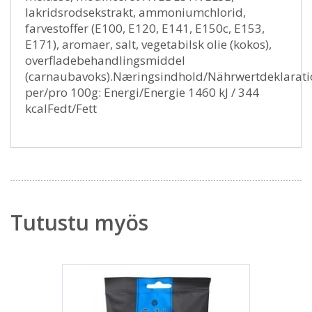
lakridsrodsekstrakt, ammoniumchlorid,
farvestoffer (E100, E120, E141, E150c, E153,
E171), aromaer, salt, vegetabilsk olie (kokos),
overfladebehandlingsmiddel
(carnaubavoks).Næringsindhold/Nährwertdeklarat
per/pro 100g: Energi/Energie 1460 kJ / 344
kcalFedt/Fett
Tutustu myös