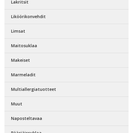
Lakritsit
Liköörikonvehdit
Limsat
Maitosuklaa
Makeiset
Marmeladit
Multiallergiatuotteet
Muut
Naposteltavaa
Pääsiäissuklaa