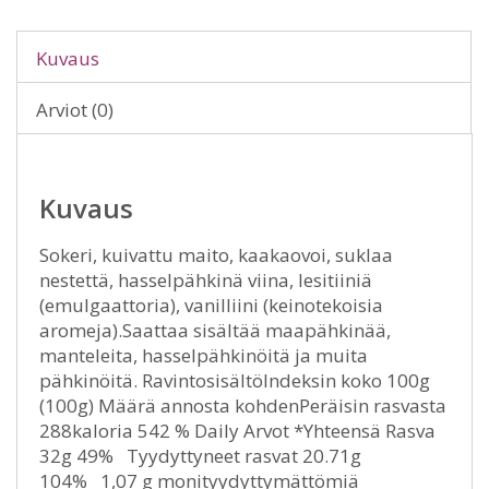
Kuvaus
Arviot (0)
Kuvaus
Sokeri, kuivattu maito, kaakaovoi, suklaa
nestettä, hasselpähkinä viina, lesitiiniä
(emulgaattoria), vanilliini (keinotekoisia
aromeja).Saattaa sisältää maapähkinää,
manteleita, hasselpähkinöitä ja muita
pähkinöitä. RavintosisältöIndeksin koko 100g
(100g) Määrä annosta kohdenPeräisin rasvasta
288kaloria 542 % Daily Arvot *Yhteensä Rasva
32g 49% Tyydyttyneet rasvat 20.71g
104% 1,07 g monityydyttymättömiä