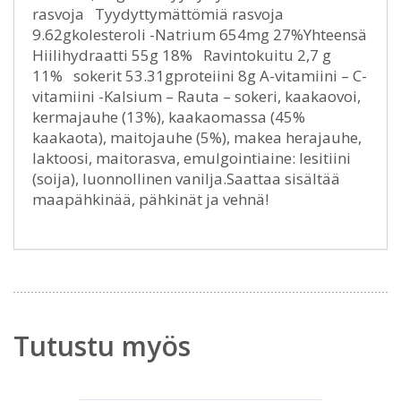
rasvoja Tyydyttymättömiä rasvoja
9.62gkolesteroli -Natrium 654mg 27%Yhteensä
Hiilihydraatti 55g 18% Ravintokuitu 2,7 g
11% sokerit 53.31gproteiini 8g A-vitamiini – C-
vitamiini -Kalsium – Rauta – sokeri, kaakaovoi,
kermajauhe (13%), kaakaomassa (45%
kaakaota), maitojauhe (5%), makea herajauhe,
laktoosi, maitorasva, emulgointiaine: lesitiini
(soija), luonnollinen vanilja.Saattaa sisältää
maapähkinää, pähkinät ja vehnä!
Tutustu myös