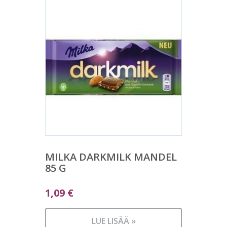
MILKA DARKMILK MANDEL
85 G
1,09
€
LUE LISÄÄ »