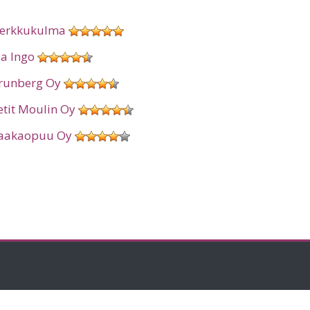
erkkukulma
ia Ingo
runberg Oy
etit Moulin Oy
aakaopuu Oy