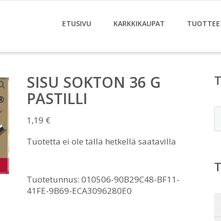
ETUSIVU
KARKKIKAUPAT
TUOTTEE
SISU SOKTON 36 G
PASTILLI
E
1,19
€
Tuotetta ei ole tällä hetkellä saatavilla
Tuotetunnus:
010506-90B29C48-BF11-
41FE-9B69-ECA3096280E0