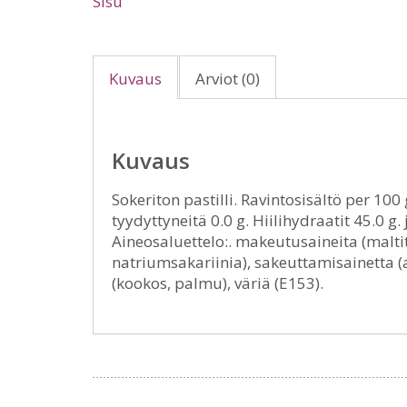
Sisu
Kuvaus
Arviot (0)
Kuvaus
Sokeriton pastilli. Ravintosisältö per 100 
tyydyttyneitä 0.0 g. Hiilihydraatit 45.0 g. 
Aineosaluettelo:. makeutusaineita (maltito
natriumsakariinia), sakeuttamisainetta (a
(kookos, palmu), väriä (E153).