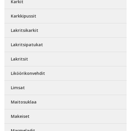
Karkit
Karkkipussit
Lakritsikarkit
Lakritsipatukat
Lakritsit
Liköörikonvehdit
Limsat
Maitosuklaa
Makeiset
Marmeladit