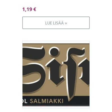
1,19
€
LUE LISÄÄ »