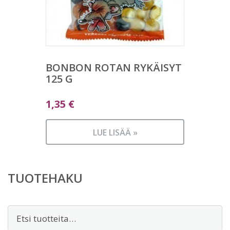
BONBON ROTAN RYKÄISYT
125 G
1,35
€
LUE LISÄÄ »
TUOTEHAKU
Etsi: