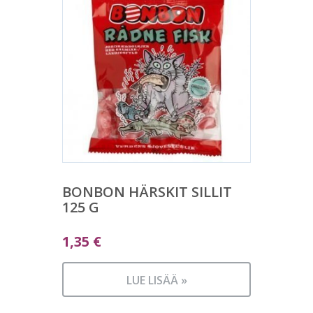
BONBON HÄRSKIT SILLIT
125 G
1,35
€
LUE LISÄÄ »