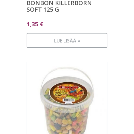
BONBON KILLERBORN
SOFT 125 G
1,35
€
LUE LISÄÄ »