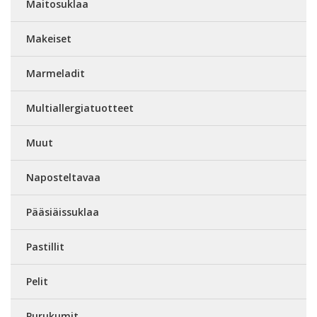
Maitosuklaa
Makeiset
Marmeladit
Multiallergiatuotteet
Muut
Naposteltavaa
Pääsiäissuklaa
Pastillit
Pelit
Purukumit