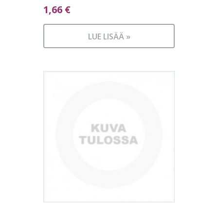
1,66
€
LUE LISÄÄ »