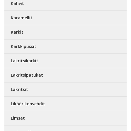
Kahvit
Karamellit
Karkit
Karkkipussit
Lakritsikarkit
Lakritsipatukat
Lakritsit
Liköörikonvehdit
Limsat