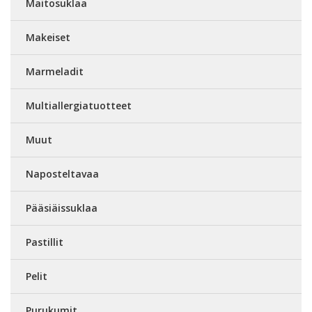
Maitosuklaa
Makeiset
Marmeladit
Multiallergiatuotteet
Muut
Naposteltavaa
Pääsiäissuklaa
Pastillit
Pelit
Purukumit