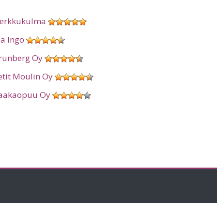
erkkukulma
ia Ingo
runberg Oy
etit Moulin Oy
aakaopuu Oy