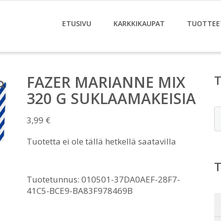
ETUSIVU
KARKKIKAUPAT
TUOTTEE
FAZER MARIANNE MIX
320 G SUKLAAMAKEISIA
E
3,99
€
Tuotetta ei ole tällä hetkellä saatavilla
Tuotetunnus:
010501-37DA0AEF-28F7-
41C5-BCE9-BA83F978469B