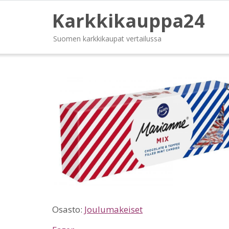
Karkkikauppa24
Suomen karkkikaupat vertailussa
Osasto:
Joulumakeiset