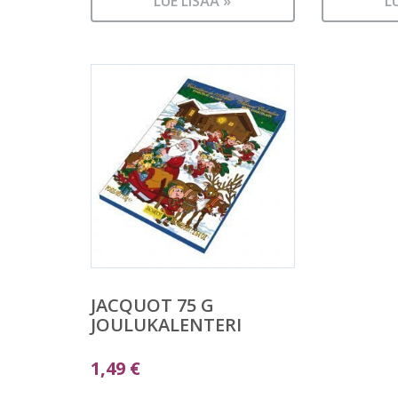
LUE LISÄÄ »
L
JACQUOT 75 G
JOULUKALENTERI
1,49
€