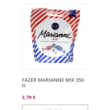
FAZER MARIANNE MIX 350
G
3,79
€