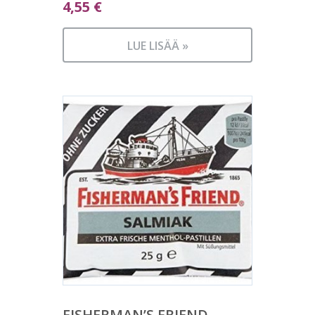
4,55
€
LUE LISÄÄ »
FISHERMAN’S FRIEND