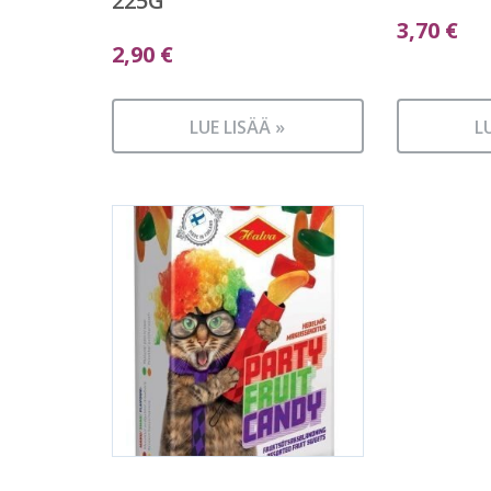
225G
3,70
€
2,90
€
LUE LISÄÄ »
L