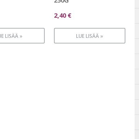
250G
2,40
€
UE LISÄÄ »
LUE LISÄÄ »