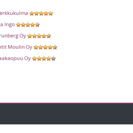
erkkukulma
ia Ingo
runberg Oy
etit Moulin Oy
aakaopuu Oy