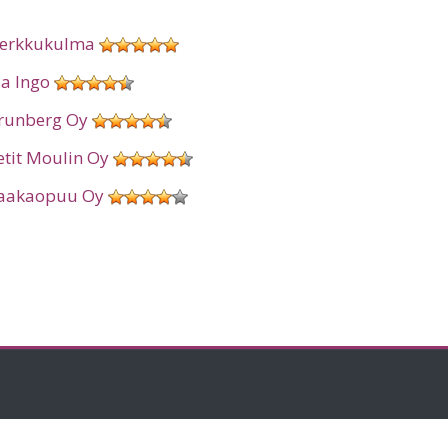
erkkukulma
ia Ingo
runberg Oy
etit Moulin Oy
aakaopuu Oy